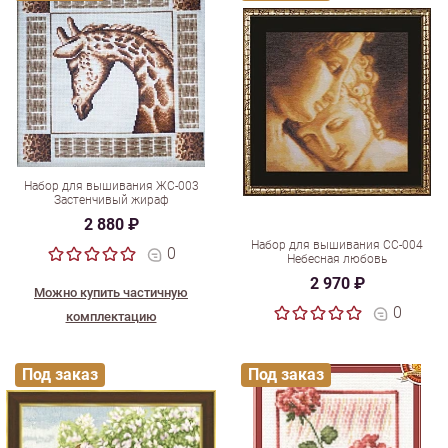
Набор для вышивания ЖС-003
Застенчивый жираф
2 880 ₽
Набор для вышивания СС-004
0
Небесная любовь
2 970 ₽
Можно купить частичную
0
комплектацию
Под заказ
Под заказ