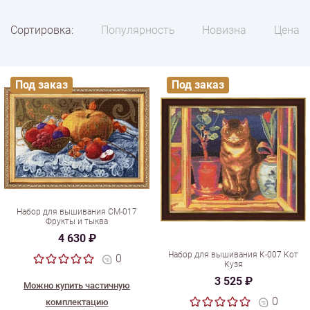
Сортировка:
Популярность
Новизна
Цена
Под заказ
Под заказ
Набор для вышивания СМ-017
Фрукты и тыква
4 630 ₽
Набор для вышивания К-007 Кот
0
Кузя
3 525 ₽
Можно купить частичную
0
комплектацию