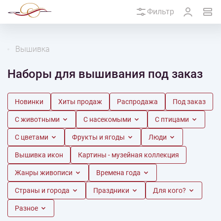
Фильтр
Вышивка
Наборы для вышивания под заказ
Новинки
Хиты продаж
Распродажа
Под заказ
С животными
С насекомыми
С птицами
С цветами
Фрукты и ягоды
Люди
Вышивка икон
Картины - музейная коллекция
Жанры живописи
Времена года
Страны и города
Праздники
Для кого?
Разное