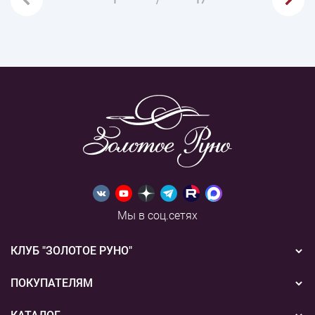
1
/
17
Мы в соц.сетях
КЛУБ "ЗОЛОТОЕ РУНО"
Новости
ПОКУПАТЕЛЯМ
Акции
Бонусная система