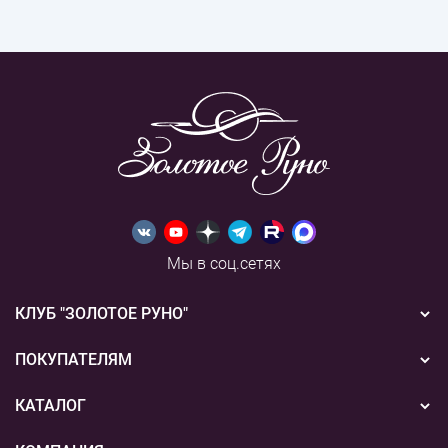
Мы в соц.сетях
КЛУБ "ЗОЛОТОЕ РУНО"
Новости
ПОКУПАТЕЛЯМ
Акции
Бонусная система
КАТАЛОГ
Конкурсы
Подарочные сертификаты