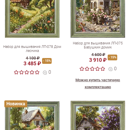
Набор для вышивания ЛП-075
Набор для вышивания ЛП-078 Дом
Бабушкин домик
лесника
4 600 ₽
- 15%
4 100 ₽
3 910 ₽
- 15%
3 485 ₽
0
0
Можно купить частичную
комплектацию
Новинка