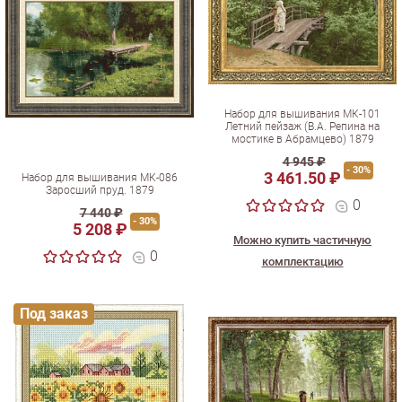
Набор для вышивания МК-101
Летний пейзаж (В.А. Репина на
мостике в Абрамцево) 1879
4 945 ₽
- 30%
3 461.50 ₽
Набор для вышивания МК-086
Заросший пруд. 1879
0
7 440 ₽
- 30%
5 208 ₽
Можно купить частичную
0
комплектацию
Под заказ