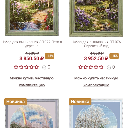
Набор для вышивания ЛП-077 Лето в
Набор для вышивания ЛП-076
деревне
Сиреневый сад
4 530 ₽
4 650 ₽
- 15%
- 15%
3 850.50 ₽
3 952.50 ₽
0
0
Можно купить частичную
Можно купить частичную
комплектацию
комплектацию
Новинка
Новинка