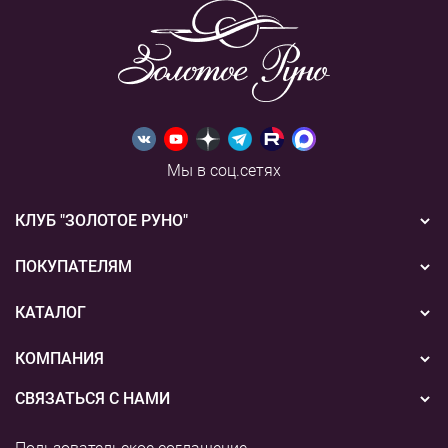
Мы в соц.сетях
КЛУБ "ЗОЛОТОЕ РУНО"
Новости
ПОКУПАТЕЛЯМ
Акции
Бонусная система
КАТАЛОГ
Конкурсы
Подарочные сертификаты
Вышивка
КОМПАНИЯ
События
Способы оплаты
Пряжа
СВЯЗАТЬСЯ С НАМИ
О нас
Доставка
Наборы для творчества
8 (800) 775-36-96
Наши магазины