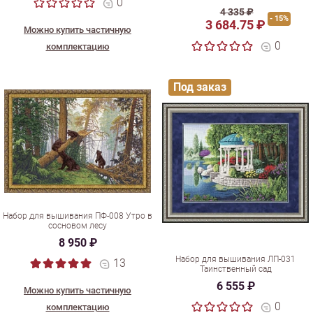
0
4 335 ₽
- 15%
3 684.75 ₽
Можно купить частичную
0
комплектацию
Под заказ
Набор для вышивания ПФ-008 Утро в
сосновом лесу
8 950 ₽
Набор для вышивания ЛП-031
13
Таинственный сад
6 555 ₽
Можно купить частичную
0
комплектацию