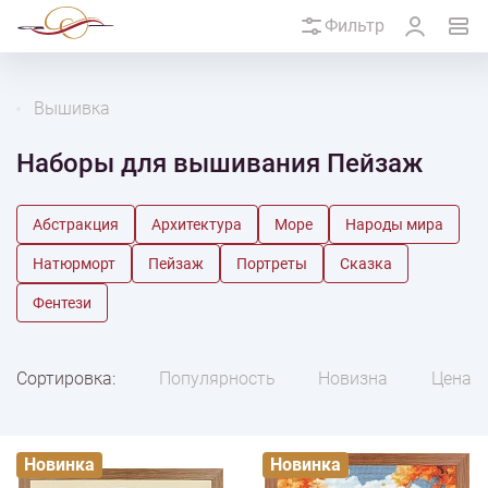
Фильтр
Вышивка
Наборы для вышивания Пейзаж
Абстракция
Архитектура
Море
Народы мира
Натюрморт
Пейзаж
Портреты
Сказка
Фентези
Сортировка:
Популярность
Новизна
Цена
Новинка
Новинка