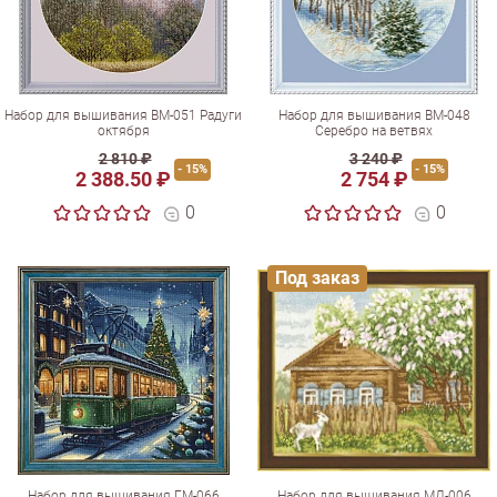
Набор для вышивания ВМ-051 Радуги
Набор для вышивания ВМ-048
октября
Серебро на ветвях
2 810 ₽
3 240 ₽
- 15%
- 15%
2 388.50 ₽
2 754 ₽
0
0
Под заказ
Набор для вышивания ГМ-066
Набор для вышивания МД-006