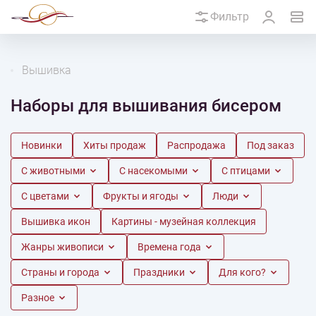
Фильтр
Вышивка
Наборы для вышивания бисером
Новинки
Хиты продаж
Распродажа
Под заказ
С животными
С насекомыми
С птицами
С цветами
Фрукты и ягоды
Люди
Вышивка икон
Картины - музейная коллекция
Жанры живописи
Времена года
Страны и города
Праздники
Для кого?
Разное