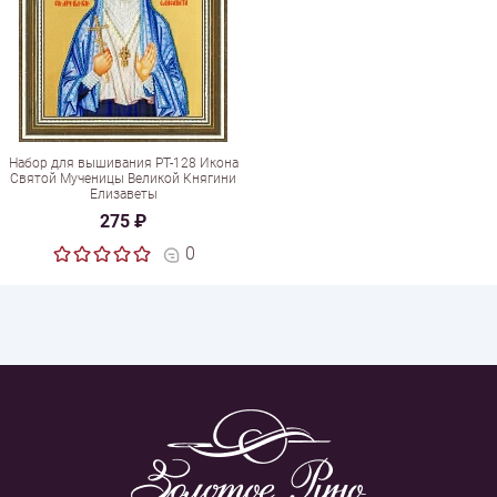
Набор для вышивания РТ-128 Икона
Святой Мученицы Великой Княгини
Елизаветы
275 ₽
0