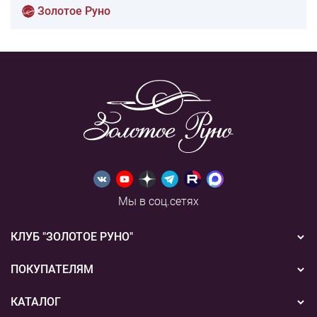
Золотое Руно
Мы в соц.сетях
КЛУБ "ЗОЛОТОЕ РУНО"
Новости
ПОКУПАТЕЛЯМ
Акции
Бонусная система
КАТАЛОГ