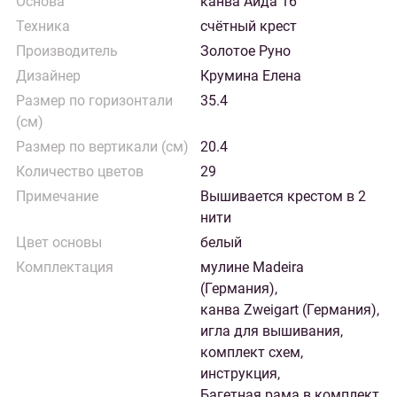
Основа
канва Аида 16
Техника
счётный крест
Производитель
Золотое Руно
Дизайнер
Крумина Елена
Размер по горизонтали
35.4
(см)
Размер по вертикали (см)
20.4
Количество цветов
29
Примечание
Вышивается крестом в 2
нити
Цвет основы
белый
Комплектация
мулине Madeira
(Германия),
канва Zweigart (Германия),
игла для вышивания,
комплект схем,
инструкция,
Багетная рама в комплект