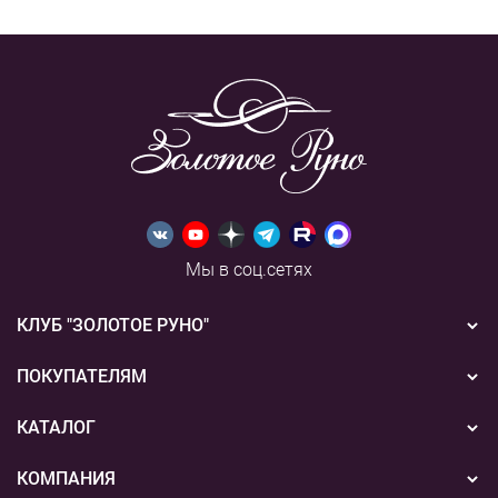
Мы в соц.сетях
КЛУБ "ЗОЛОТОЕ РУНО"
Новости
ПОКУПАТЕЛЯМ
Акции
Бонусная система
КАТАЛОГ
Конкурсы
Подарочные сертификаты
Вышивка
КОМПАНИЯ