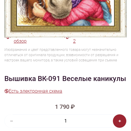
1/6
Смотреть видео -
Смотреть видео - обзор
обзор
2
Изображения и цвет представленного товара могут незначительно
отличаться от оригинала продукции, взависимости от разрешения и
настроек вашего монитора, а также условий освещения при съемке
Вышивка ВК-091 Веселые каникулы
Есть электронная схема
1 790 ₽