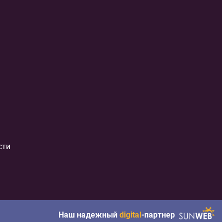
сти
Наш надежный
digital
-партнер