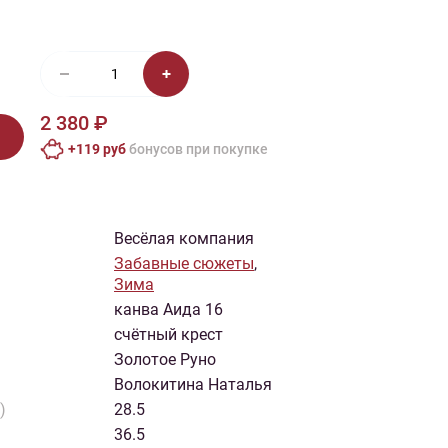
иган
Носки
Платье
Плед
Тапочки
Свитер
Шапка
2 380 ₽
+119 руб
бонусов при покупке
Весёлая компания
Забавные сюжеты
,
Зима
канва Аида 16
счётный крест
Золотое Руно
Волокитина Наталья
)
28.5
36.5