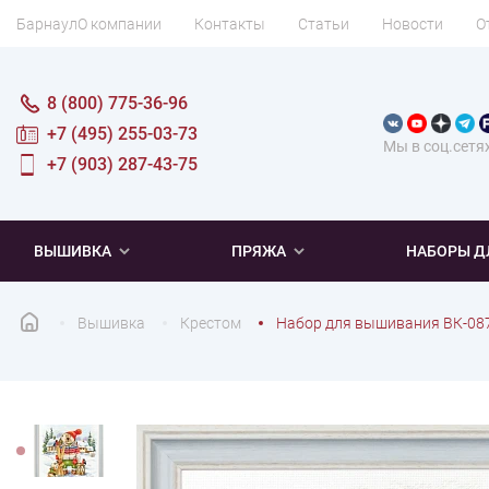
Барнаул
О компании
Контакты
Статьи
Новости
О
8 (800) 775-36-96
+7 (495) 255-03-73
Мы в соц.сетя
+7 (903) 287-43-75
ВЫШИВКА
ПРЯЖА
НАБОРЫ Д
Вышивка
Крестом
Набор для вышивания ВК-08
ПОПУЛЯРНОЕ
ПОПУЛЯРНОЕ
ПО ТИПУ
ДЛЯ ВЫШИВАНИЯ
Новинки
Новинки
Микровышивка
Мулине
Нитки DMC
Хиты продаж
Распродажа
Наборы для вязания одежды
Нитки Madeira
Летняя пряжа
Распродажа
Нитки Rico Design
Под заказ
Мягкая
Наборы 
Пушис
Част
ПО ТЕМАТИКЕ
ДЛЯ РУКОДЕЛИЯ