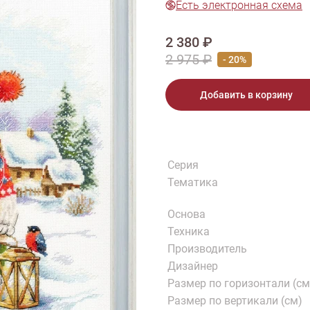
Есть электронная схема
тарий
Натюрморт
Птицы
Пасха
День рождения
ПО ТИПУ ИЗДЕЛИЯ
2 380 ₽
Варежки
Джемпер
Кард
2 975 ₽
- 20%
Шарф
Добавить в корзину
Серия
Тематика
Основа
Техника
Производитель
Дизайнер
Размер по горизонтали (см
Размер по вертикали (см)