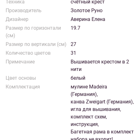
Техника
счётный крест
Производитель
Золотое Руно
Дизайнер
Аверина Елена
Размер по горизонтали
19.7
(см)
Размер по вертикали (см)
27
Количество цветов
31
Примечание
Вышивается крестом в 2
нити
Цвет основы
белый
Комплектация
мулине Madeira
(Германия),
канва Zweigart (Германия),
игла для вышивания,
комплект схем,
инструкция,
Багетная рама в комплект
набора не входит!