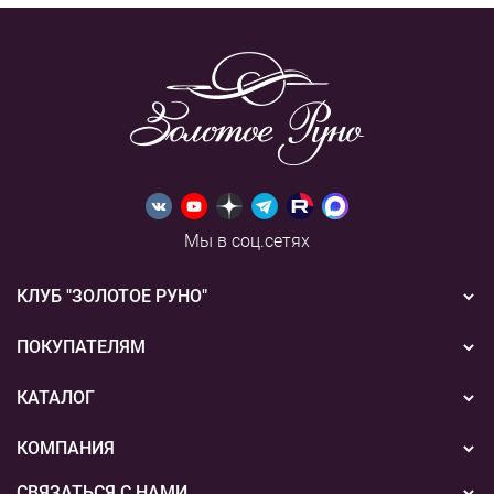
Мы в соц.сетях
КЛУБ "ЗОЛОТОЕ РУНО"
Новости
ПОКУПАТЕЛЯМ
Акции
Бонусная система
КАТАЛОГ
Конкурсы
Подарочные сертификаты
Вышивка
КОМПАНИЯ
События
Способы оплаты
Пряжа
СВЯЗАТЬСЯ С НАМИ