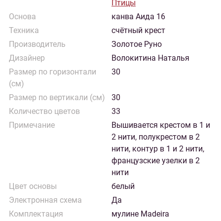
Птицы
Основа
канва Аида 16
Техника
счётный крест
Производитель
Золотое Руно
Дизайнер
Волокитина Наталья
Размер по горизонтали
30
(см)
Размер по вертикали (см)
30
Количество цветов
33
Примечание
Вышивается крестом в 1 и
2 нити, полукрестом в 2
нити, контур в 1 и 2 нити,
французские узелки в 2
нити
Цвет основы
белый
Электронная схема
Да
Комплектация
мулине Madeira