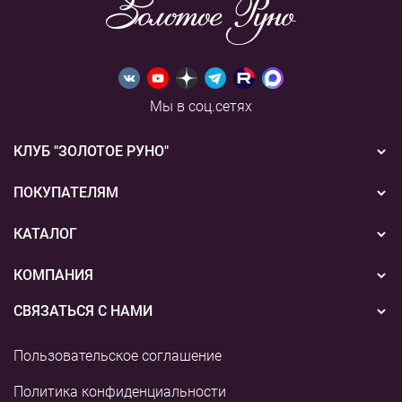
Мы в соц.сетях
КЛУБ "ЗОЛОТОЕ РУНО"
Новости
ПОКУПАТЕЛЯМ
Акции
Бонусная система
КАТАЛОГ
Конкурсы
Подарочные сертификаты
Вышивка
КОМПАНИЯ
События
Способы оплаты
Пряжа
СВЯЗАТЬСЯ С НАМИ
О нас
Доставка
Наборы для творчества
8 (800) 775-36-96
Наши магазины
Пользовательское соглашение
Возврат
+7 (495) 255-03-73
Аксессуары для вышивания
Контакты и реквизиты
Политика конфиденциальности