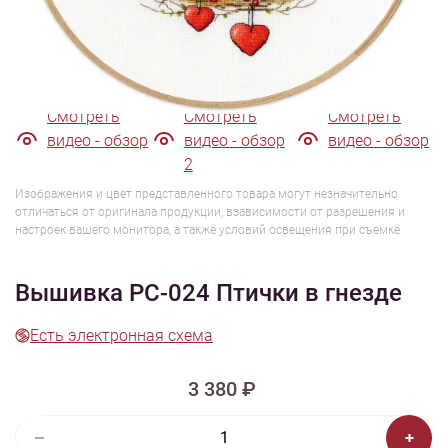
1/5
Смотреть
Смотреть
Смотреть
видео - обзор
видео - обзор
видео - обзор
2
Изображения и цвет представленного товара могут незначительно
отличаться от оригинала продукции, взависимости от разрешения и
настроек вашего монитора, а также условий освещения при съемке
Вышивка РС-024 Птички в гнезде
Есть электронная схема
3 380 ₽