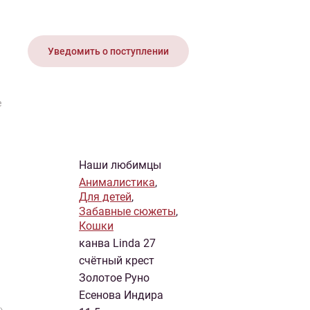
иган
Носки
Платье
Плед
Тапочки
Свитер
Шапка
Уведомить о поступлении
е
Наши любимцы
Анималистика
,
Для детей
,
Забавные сюжеты
,
Кошки
канва Linda 27
счётный крест
Золотое Руно
Есенова Индира