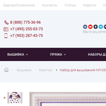
Барнаул
О компании
Контакты
Статьи
Новости
О
8 (800) 775-36-96
+7 (495) 255-03-73
Мы в соц.сетя
+7 (903) 287-43-75
ВЫШИВКА
ПРЯЖА
НАБОРЫ Д
Вышивка
Крестом
Набор для вышивания НЛ-050
ПОПУЛЯРНОЕ
ПОПУЛЯРНОЕ
ПО ТИПУ
ДЛЯ ВЫШИВАНИЯ
Новинки
Новинки
Микровышивка
Мулине
Нитки DMC
Хиты продаж
Распродажа
Наборы для вязания одежды
Нитки Madeira
Летняя пряжа
Распродажа
Нитки Rico Design
Под заказ
Мягкая
Наборы 
Пушис
Част
ПО ТЕМАТИКЕ
ДЛЯ РУКОДЕЛИЯ