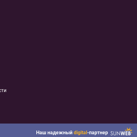
сти
Наш надежный
digital
-партнер