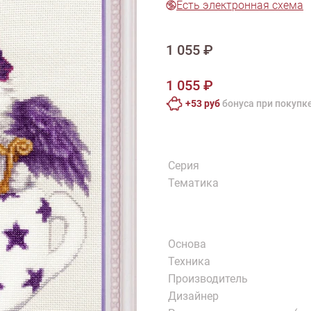
Есть электронная схема
тарий
Натюрморт
Птицы
Пасха
День рождения
ПО ТИПУ ИЗДЕЛИЯ
Варежки
Джемпер
Кард
1 055 ₽
Шарф
1 055 ₽
+53 руб
бонусa при покупк
Серия
Тематика
Основа
Техника
Производитель
Дизайнер