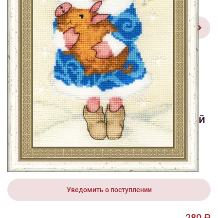
1/3
Смотреть видео - обзор
Изображения и цвет представленного товара могут незначительно
отличаться от оригинала продукции, взависимости от разрешения и
настроек вашего монитора, а также условий освещения при съемке
Вышивка МТ-023 Копилка желаний
280 ₽
Уведомить о поступлении
280 ₽