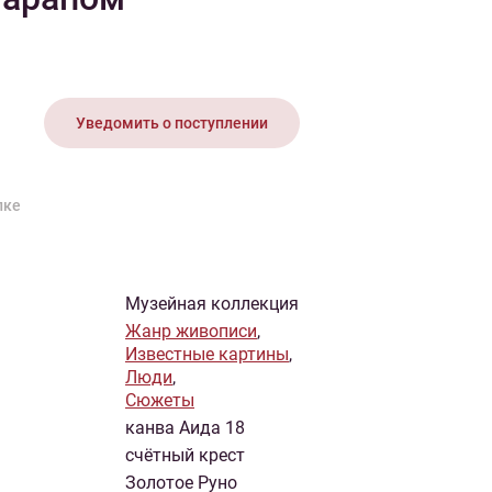
иган
Носки
Платье
Плед
Тапочки
Свитер
Шапка
Уведомить о поступлении
пке
Музейная коллекция
Жанр живописи
,
Известные картины
,
Люди
,
Сюжеты
канва Аида 18
счётный крест
Золотое Руно