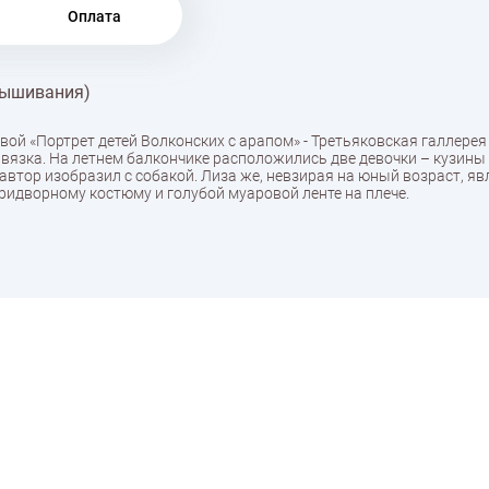
Оплата
вышивания)
свой «Портрет детей Волконских с арапом» - Третьяковская галлерея
авязка. На летнем балкончике расположились две девочки – кузины
 автор изобразил с собакой. Лиза же, невзирая на юный возраст, я
идворному костюму и голубой муаровой ленте на плече.