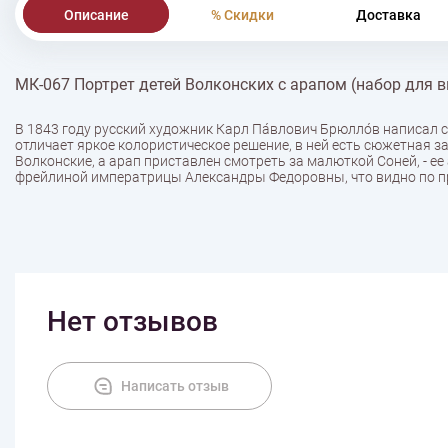
Описание
% Скидки
Доставка
МК-067 Портрет детей Волконских с арапом (набор для 
В 1843 году русский художник Карл Па́влович Брюлло́в написал 
отличает яркое колористическое решение, в ней есть сюжетная з
Волконские, а арап приставлен смотреть за малюткой Соней, - ее
фрейлиной императрицы Александры Федоровны, что видно по пр
Нет отзывов
Написать отзыв