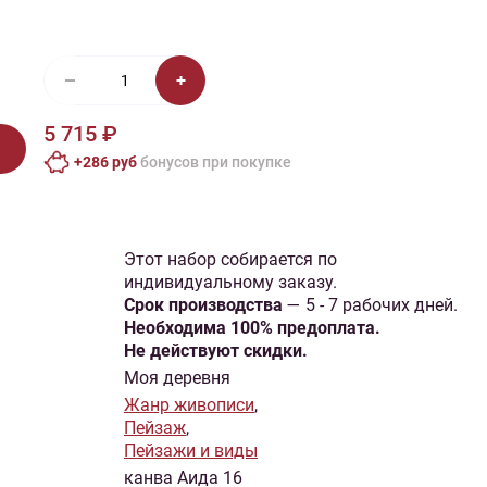
иган
Носки
Платье
Плед
Тапочки
Свитер
Шапка
5 715 ₽
+286 руб
бонусов при покупке
Этот набор собирается по
индивидуальному заказу.
Cрок производства
— 5 - 7 рабочих дней.
Необходима 100% предоплата.
Не действуют скидки.
Моя деревня
Жанр живописи
,
Пейзаж
,
Пейзажи и виды
канва Аида 16