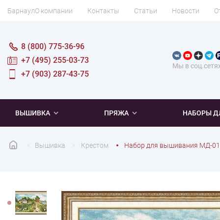
Барнаул
О компании
Контакты
Статьи
Новости
О
8 (800) 775-36-96
+7 (495) 255-03-73
Мы в соц.сетя
+7 (903) 287-43-75
ВЫШИВКА
ПРЯЖА
НАБОРЫ Д
Вышивка
Крестом
Набор для вышивания МД-01
ПОПУЛЯРНОЕ
ПОПУЛЯРНОЕ
ПО ТИПУ
ДЛЯ ВЫШИВАНИЯ
Новинки
Новинки
Микровышивка
Мулине
Нитки DMC
Хиты продаж
Распродажа
Наборы для вязания одежды
Нитки Madeira
Летняя пряжа
Распродажа
Нитки Rico Design
Под заказ
Мягкая
Наборы 
Пушис
Част
ПО ТЕМАТИКЕ
ДЛЯ РУКОДЕЛИЯ