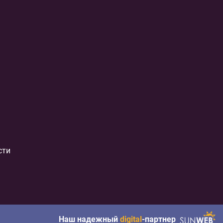
сти
Наш надежный
digital
-партнер