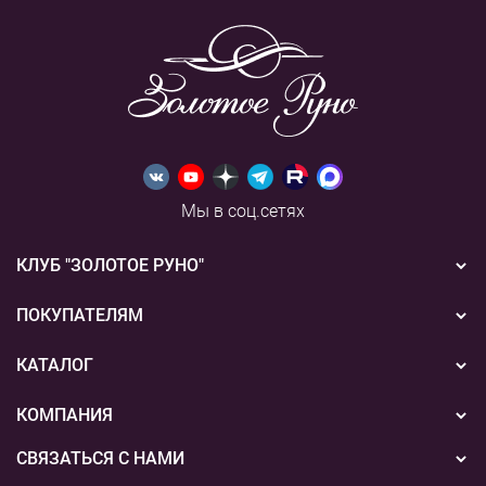
Мы в соц.сетях
КЛУБ "ЗОЛОТОЕ РУНО"
Новости
ПОКУПАТЕЛЯМ
Акции
Бонусная система
КАТАЛОГ
Конкурсы
Подарочные сертификаты
Вышивка
КОМПАНИЯ
События
Способы оплаты
Пряжа
СВЯЗАТЬСЯ С НАМИ
О нас