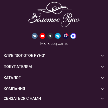
Мы в соц.сетях
КЛУБ "ЗОЛОТОЕ РУНО"
Новости
ПОКУПАТЕЛЯМ
Акции
Бонусная система
КАТАЛОГ
Конкурсы
Подарочные сертификаты
Вышивка
КОМПАНИЯ
События
Способы оплаты
Пряжа
СВЯЗАТЬСЯ С НАМИ
О нас
Доставка
Наборы для творчества