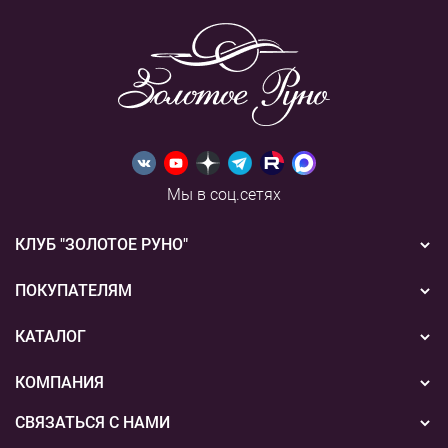
Мы в соц.сетях
КЛУБ "ЗОЛОТОЕ РУНО"
Новости
ПОКУПАТЕЛЯМ
Акции
Бонусная система
КАТАЛОГ
Конкурсы
Подарочные сертификаты
Вышивка
КОМПАНИЯ
События
Способы оплаты
Пряжа
СВЯЗАТЬСЯ С НАМИ
О нас